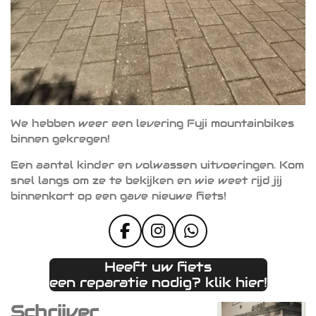
We hebben weer een levering Fuji mountainbikes
binnen gekregen!
Een aantal kinder en volwassen uitvoeringen. Kom
snel langs om ze te bekijken en wie weet rijd jij
binnenkort op een gave nieuwe fiets!
F
I
W
a
n
h
Heeft uw fiets
c
s
a
een reparatie nodig? klik hier!
e
t
t
b
a
s
Schrijver
o
g
A