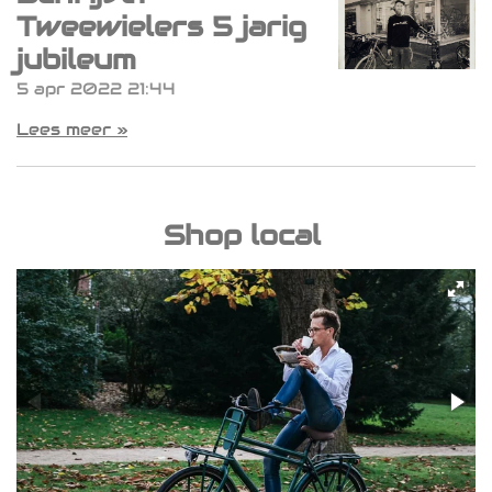
Tweewielers 5 jarig
o
r
p
k
a
p
jubileum
m
5 apr 2022
21:44
Lees meer »
Shop local