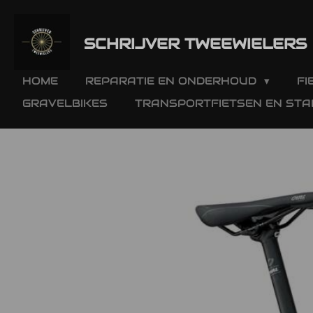
Ga
direct
SCHRIJVER TWEEWIELERS
naar
de
hoofdinhoud
HOME
REPARATIE EN ONDERHOUD
F
GRAVELBIKES
TRANSPORTFIETSEN EN STA