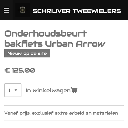
Ga
SCHRIJVER TWEEWIELERS
direct
naar
de
hoofdinhoud
Onderhoudsbeurt
bakfiets Urban Arrow
Nieuw op de site
€ 125,00
In winkelwagen
Vanaf prijs, exclusief extra arbeid en materialen