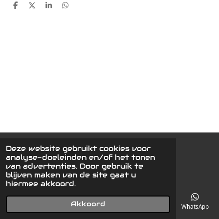
D
D
S
D
e
e
h
e
l
e
a
l
e
l
r
e
n
e
n
Deze website gebruikt cookies voor
© 2019 - 2026 Schrijvertweewielers
analyse-doeleinden en/of het tonen
Powered by
JouwWeb
van advertenties. Door gebruik te
blijven maken van de site gaat u
hiermee akkoord.
Akkoord
E-mailadres
Telefoonnummer
Kaart
Facebook
WhatsApp