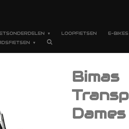
IETSONDERDELEN
LOOPFIETSEN
E-BIKE
ADSFIETSEN
Bimas
Transp
Dames