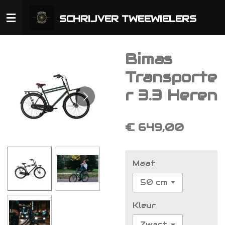
Ga
SCHRIJVER TWEEWIELERS
direct
naar
de
hoofdinhoud
Bimas
Transporte
r 3.3 Heren
€ 649,00
Maat
Kleur